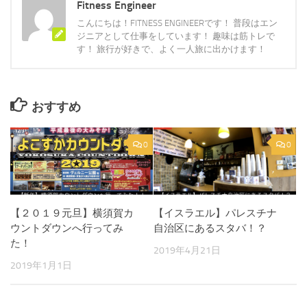
Fitness Engineer
こんにちは！FITNESS ENGINEERです！ 普段はエン
ジニアとして仕事をしています！ 趣味は筋トレで
す！ 旅行が好きで、よく一人旅に出かけます！
おすすめ
0
0
【２０１９元旦】横須賀カ
【イスラエル】パレスチナ
ウントダウンへ行ってみ
自治区にあるスタバ！？
た！
2019年4月21日
2019年1月1日