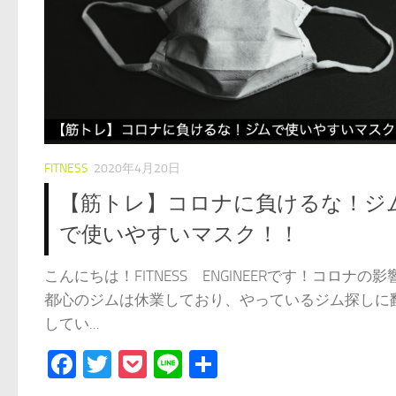
FITNESS
2020年4月20日
【筋トレ】コロナに負けるな！ジ
で使いやすいマスク！！
こんにちは！FITNESS ENGINEERです！コロナの影
都心のジムは休業しており、やっているジム探しに
してい...
Facebook
Twitter
Pocket
Line
共
有