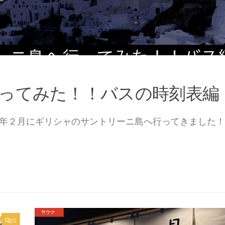
ェヒル空港にATMはある！！
２０２０年１月にカッパドキアへ旅してきました！カッパドキ
0