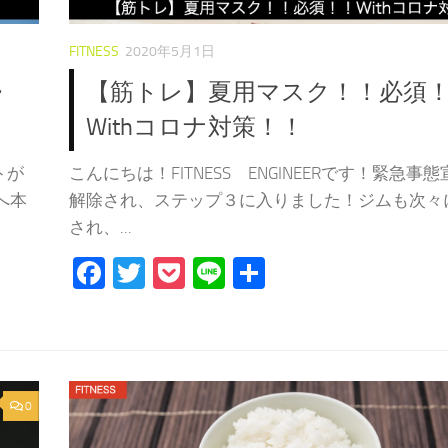
FITNESS
2020年5月1日
・
【筋トレ】夏用マスク！！必須
Withコロナ対策！！
トが
こんにちは！FITNESS ENGINEERです！緊急事
へ本
解除され、ステップ３に入りました！ジムも次々
され、...
Facebook
Twitter
Pocket
Line
共
有
0