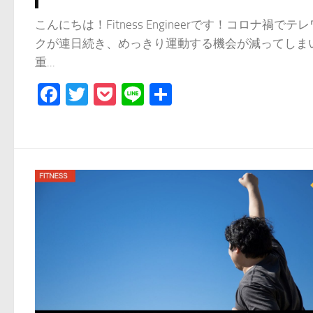
こんにちは！Fitness Engineerです！コロナ禍でテ
クが連日続き、めっきり運動する機会が減ってしま
重...
Facebook
Twitter
Pocket
Line
共
有