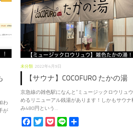
未分類
2022年4月9日
も
【サウナ】COCOFURO たかの湯
京急線の雑色駅になんと“ミュージックロウリュウ
めるリニューアル銭湯があります！しかもサウナ
加わ
み480円という...
手が
Facebook
Twitter
Pocket
Line
共
有