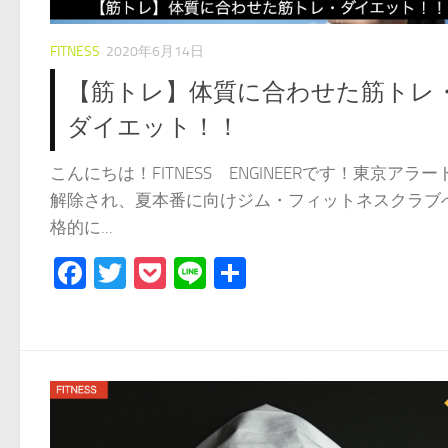
FITNESS
2020年6月14日
【筋トレ】体質に合わせた筋トレ
ダイエット！！
こんにちは！FITNESS ENGINEERです！東京アラー
解除され、夏本番に向けジム・フィットネスクラブ
格的に...
Facebook
Twitter
Pocket
Line
共
有