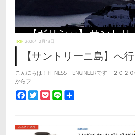
TRIP
2020年2月11日
【カッパドキア】ネヴシ
！空港
こんにちは！FITNESS ENGINEERです！
き方は...
Facebook
Twitter
Pocket
Line
共
有