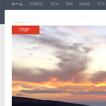
ホーム
FITNESS
TECH
TRIP
MOVIE
プラ
Previous
Ne
0