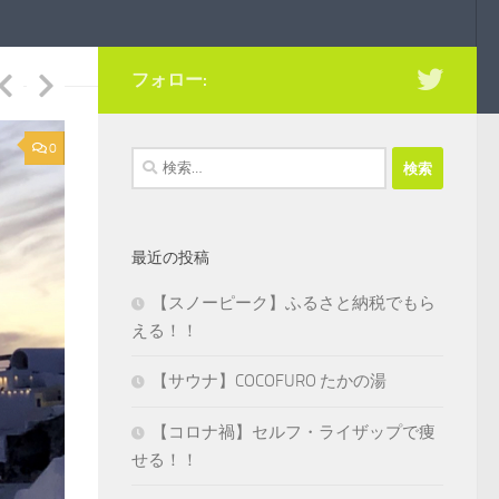
フォロー:
0
検
索:
最近の投稿
【スノーピーク】ふるさと納税でもら
える！！
【サウナ】COCOFURO たかの湯
【コロナ禍】セルフ・ライザップで痩
せる！！