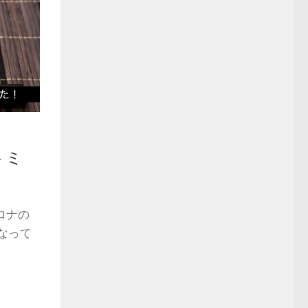
トミ
コロナの
なって