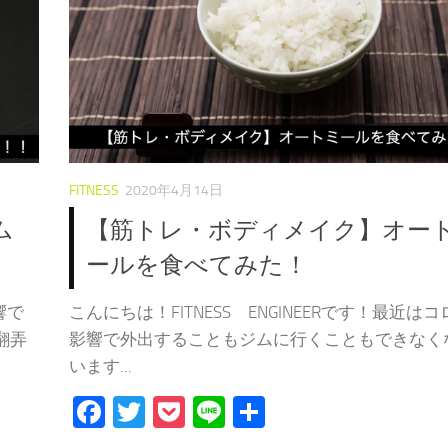
FITNESS
2020年4月14日
ム
【筋トレ・ボディメイク】オー
ールを食べてみた！
響で
こんにちは！FITNESS ENGINEERです！最近は
翻弄
影響で外出することもジムに行くこともできなく
います...
Facebook
Twitter
Pocket
Line
共
有