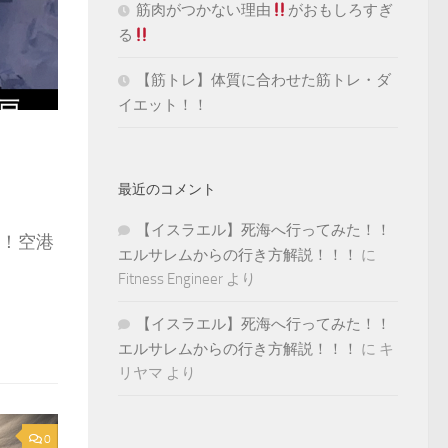
筋肉がつかない理由
がおもしろすぎ
る
【筋トレ】体質に合わせた筋トレ・ダ
イエット！！
TRIP
2020年2月8日
【ギリシャ】アテネか
最近のコメント
た！！（最新版）
【イスラエル】死海へ行ってみた！！
アへの行
エルサレムからの行き方解説！！！
に
Fitness Engineer
より
こんにちは！FITNESS ENGINEERです！
ア...
【イスラエル】死海へ行ってみた！！
エルサレムからの行き方解説！！！
に
キ
Facebook
Twitter
Pocket
Line
共
リヤマ
より
有
0