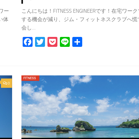
レワー
こんにちは！FITNESS ENGINEERです！在宅ワー
い体
する機会が減り、ジム・フィットネスクラブへ慌
会し...
Facebook
Twitter
Pocket
Line
共
有
0