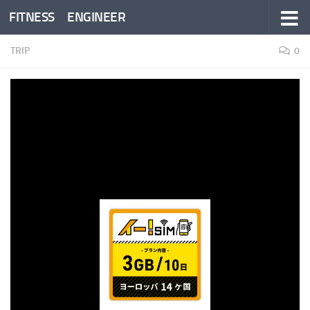
FITNESS ENGINEER
コンテンツへスキップ
TRIP
0
【インド】世界遺産「アジャン
ター遺跡」への行き方
BY
FITNESS ENGINEER
· 公開済み
2018年12月20日
· 更新済み
2019年11月
1日