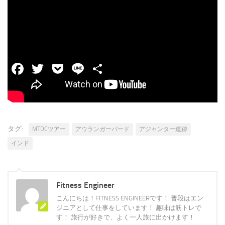
海外パッケージツアーはHIS
Facebook
Twitter
Pocket
Line
共
有
タグ:
MTDCツアー
アウランガーバード
アジャンター遺跡
インド
Fitness Engineer
こんにちは！FITNESS ENGINEERです！ 普段はエン
ジニアとして仕事をしています！ 趣味は筋トレで
す！ 旅行が好きで、よく一人旅に出かけます！