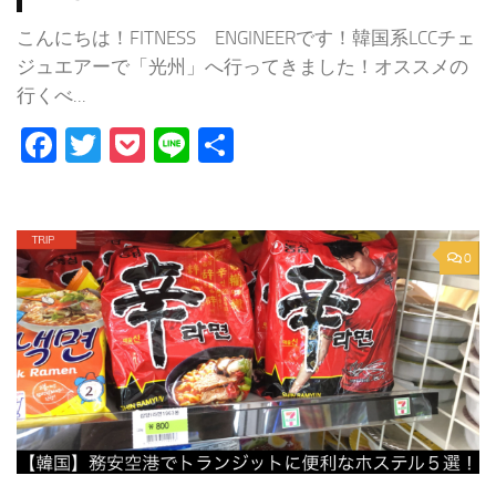
こんにちは！FITNESS ENGINEERです！韓国系LCCチェ
ジュエアーで「光州」へ行ってきました！オススメの
行くべ...
Facebook
Twitter
Pocket
Line
共
有
0