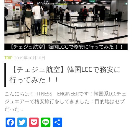
TRIP
2019年10月10日
【チェジュ航空】韓国LCCで務安に
行ってみた！！
こんにちは！FITNESS ENGINEERです！韓国系LCCチェ
ジュエアーで格安旅行をしてきました！目的地はセブ
だった...
Facebook
Twitter
Pocket
Line
共
有