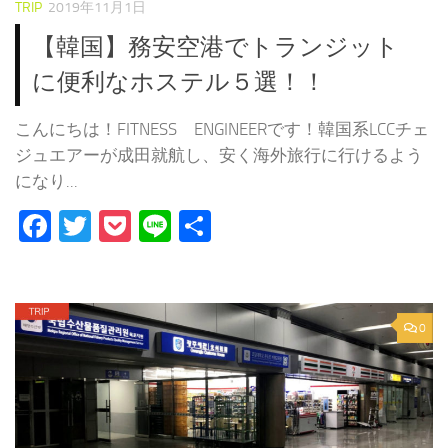
TRIP
2019年11月1日
【韓国】務安空港でトランジット
に便利なホステル５選！！
こんにちは！FITNESS ENGINEERです！韓国系LCCチェ
ジュエアーが成田就航し、安く海外旅行に行けるよう
になり...
Facebook
Twitter
Pocket
Line
共
有
0