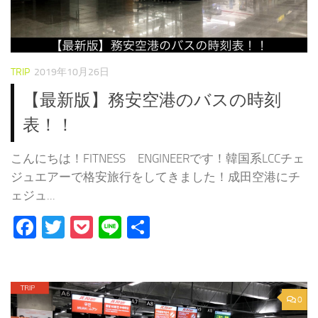
TRIP
2019年10月26日
【最新版】務安空港のバスの時刻
表！！
こんにちは！FITNESS ENGINEERです！韓国系LCCチェ
ジュエアーで格安旅行をしてきました！成田空港にチ
ェジュ...
Facebook
Twitter
Pocket
Line
共
有
0