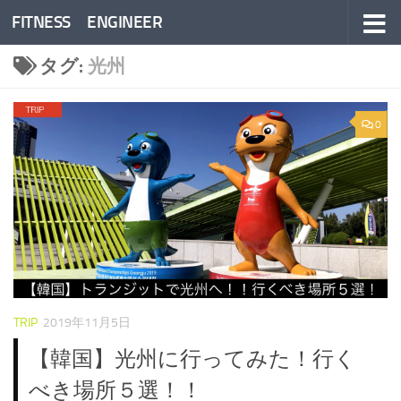
FITNESS ENGINEER
コンテンツへスキップ
タグ:
光州
0
TRIP
2019年11月5日
【韓国】光州に行ってみた！行く
べき場所５選！！