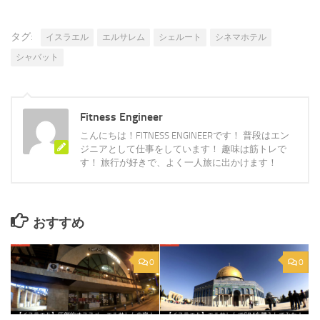
タグ:
イスラエル
エルサレム
シェルート
シネマホテル
シャバット
Fitness Engineer
こんにちは！FITNESS ENGINEERです！ 普段はエン
ジニアとして仕事をしています！ 趣味は筋トレで
す！ 旅行が好きで、よく一人旅に出かけます！
おすすめ
0
0