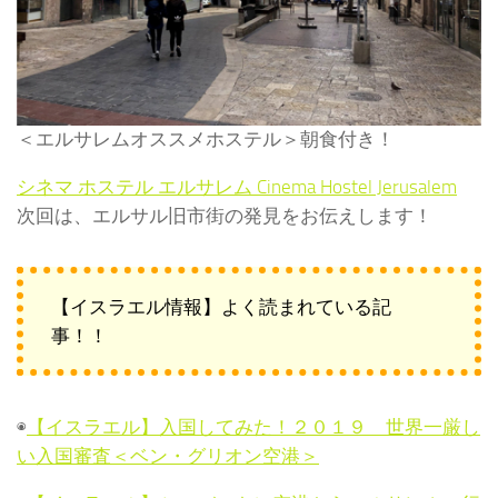
＜エルサレムオススメホステル＞朝食付き！
シネマ ホステル エルサレム Cinema Hostel Jerusalem
次回は、エルサル旧市街の発見をお伝えします！
【イスラエル情報】よく読まれている記
事！！
◉
【イスラエル】入国してみた！２０１９ 世界一厳し
い入国審査＜ベン・グリオン空港＞