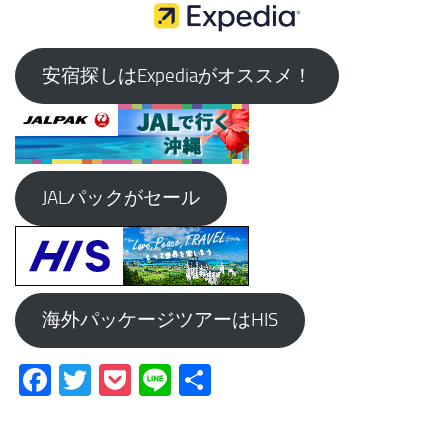
安宿探しはExpediaがオススメ！
JALパックがセール
海外パッケージツアーはHIS
Facebook
Twitter
Pocket
Line
共
有